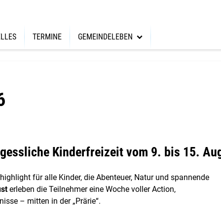
LLES
TERMINE
GEMEINDELEBEN
Hauskreise
Kinder
6
Jungschar
Jugend
Frauen-Hauskreis
gessliche Kinderfreizeit vom 9. bis 15. Au
ghlight für alle Kinder, die Abenteuer, Natur und spannende
ust
erleben die Teilnehmer eine Woche voller Action,
sse – mitten in der „Prärie“.